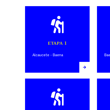
ETAPA 1
Alcaucete - Baena
Bae