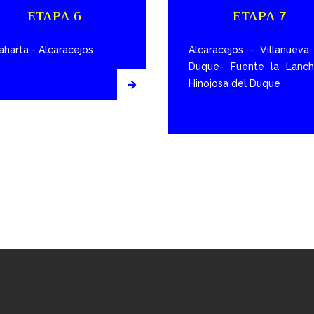
ETAPA 6
ETAPA 7
laharta - Alcaracejos
Alcaracejos - Villanueva
Duque- Fuente la Lanch
Hinojosa del Duque