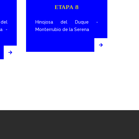
ETAPA 8
 del
Hinojosa del Duque -
a -
Monterrubio de la Serena