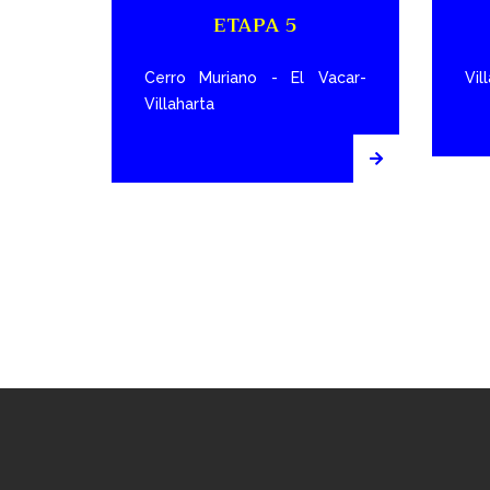
ETAPA 5
Cerro Muriano - El Vacar-
Vil
Villaharta