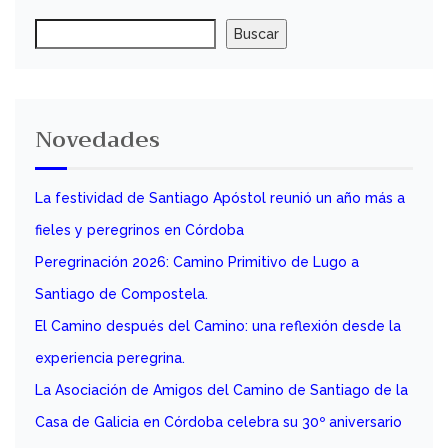
a
Buscar
Buscar
v
i
g
Novedades
a
t
La festividad de Santiago Apóstol reunió un año más a
i
fieles y peregrinos en Córdoba
o
Peregrinación 2026: Camino Primitivo de Lugo a
Santiago de Compostela.
n
El Camino después del Camino: una reflexión desde la
experiencia peregrina.
La Asociación de Amigos del Camino de Santiago de la
Casa de Galicia en Córdoba celebra su 30º aniversario